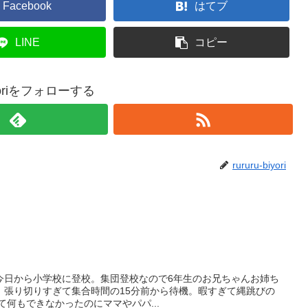
Facebook
はてブ
LINE
コピー
biyoriをフォローする
rururu-biyori
今日から小学校に登校。集団登校なので6年生のお兄ちゃんお姉ち
。張り切りすぎて集合時間の15分前から待機。暇すぎて縄跳びの
て何もできなかったのにママやパパ...